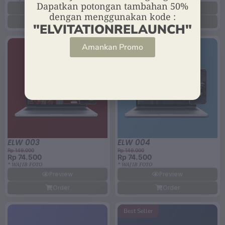
Preview
Preview
Order
Order
ELW 003
ELW 004
Rp 149.000
Rp 149.000
Rp 74.500
Rp 74.500
* WAJIB FOTO
* WAJIB FOTO
Preview
Preview
Order
Order
Best Seller