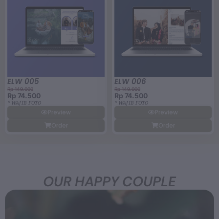
ELW 005
ELW 006
Rp 149.000
Rp 149.000
Rp 74.500
Rp 74.500
* WAJIB FOTO
* WAJIB FOTO
Preview
Preview
Order
Order
OUR HAPPY COUPLE