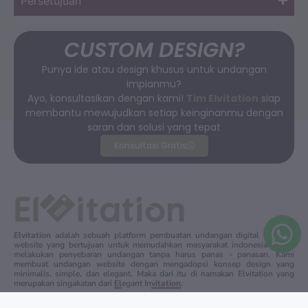
Persetujuan
CUSTOM DESIGN?
Punya ide atau design khusus untuk undangan
impianmu?
Ayo, konsultasikan dengan kami!
Tim Elvitation
siap
membantu mewujudkan setiap keinginanmu dengan
saran dan solusi yang tepat
Konsultasi Gratis
Elvitation
adalah sebuah platform pembuatan undangan digital berbasis
website yang bertujuan untuk memudahkan masyarakat indonesia dalam
melakukan penyebaran undangan tanpa harus panas - panasan. Kami
membuat undangan website dengan mengadopsi konsep design yang
minimalis, simple, dan elegant. Maka dari itu di namakan Elvitation yang
merupakan singakatan dari
El
egant In
vitation
.