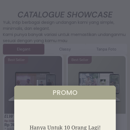
CATALOGUE SHOWCASE
Yuk, intip berbagai design undangan kami yang simple,
minimalis, dan elegant.
Kami punya banyak variasi untuk memastikan undanganmu
sesuai dengan yang kamu mau
Elegant
Classy
Tanpa Foto
Best Seller
Best Seller
ELW 001
ELW 002
Rp 149.000
Rp 149.000
Rp 74.500
Rp 74.500
* WAJIB FOTO
* WAJIB FOTO